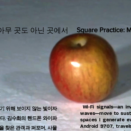
 아무 곳도 아닌 곳에서
Square Practice: 
Wi-Fi signals—an inv
키기 위해 보이지 않는 빛이자
waves—move to sustai
다. 김수화의 핸드폰 와이파
spaces I generate ev
Android 9707, trave
곳을 찾은 관객과 퍼포머, 사물