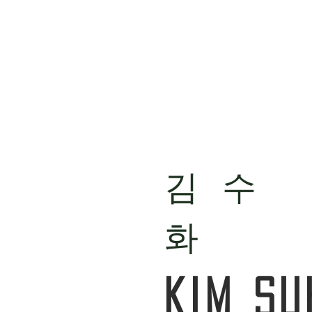
​김수
화
Kim S