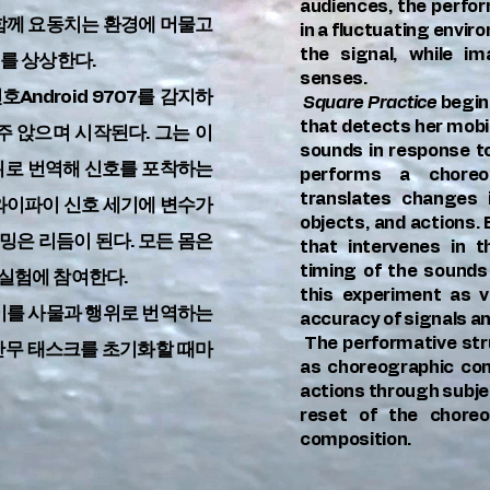
audiences, the perfor
 함께 요동치는 환경에 머물고
in a fluctuating envir
the signal, while i
계를 상상한다.
senses.
Android 9707를 감지하
Square Practice
begins
that detects her mobi
주 앉으며 시작된다. 그는 이
sounds in response t
위로 번역해 신호를 포착하는
performs a choreo
translates changes 
 와이파이 신호 세기에 변수가
objects, and actions.
밍은 리듬이 된다. 모든 몸은
that intervenes in t
timing of the sounds
실험에 참여한다.
this experiment as v
이를 사물과 행위로 번역하는
accuracy of signals an
The performative stru
안무 태스크를 초기화할 때마
as choreographic con
actions through subje
reset of the choreo
composition.